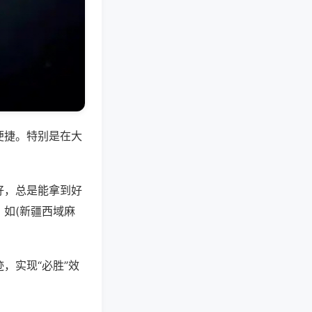
便捷。特别是在大
好，总是能拿到好
如(新疆西域麻
，实现“必胜”效
。