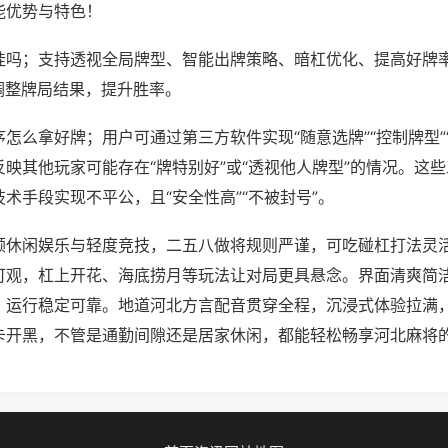
能优势与特色！
挂吗；支持透视全局牌型、智能出牌策略、暗杠优化、提高好牌
调整牌局结果，提升胜率。
怎么拿好牌；用户可通过第三方软件实现“随意选牌”“控制牌型”
映其他玩家可能存在“牌特别好”或“透视他人牌型”的情况。这
术手段实现不平公，且“安全性高”“不被封号”。
顾休闲娱乐与轻度竞技，二五八做将规则严谨，可吃碰杠打法灵
可观，杠上开花、海底捞月等玩法让对局更具悬念。界面清爽简
，运行稳定可靠。地道河北方言配音贯穿全程，沉浸式体验拉满
卡开黑，不管是通勤间隙还是居家休闲，都能轻松畅享河北麻将