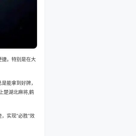
便捷。特别是在大
总是能拿到好牌，
上楚湖北麻将,鹤
，实现“必胜”效
。