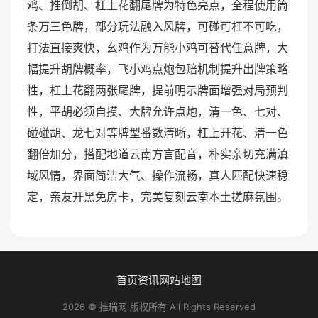
鸡、推倒胡、杠上花翻尾牌为特色亮点，全程使用筒
条万三色牌，部分玩法融入风牌，可碰可杠不可吃，
打法直接爽快，幺鸡作为万能小鸡可替代任意牌，大
幅提升胡牌概率，飞小鸡点炮包赔机制提升出牌策略
性，杠上花翻两张尾牌，提前明示牌面增强对局预判
性，平胡必须自摸、大牌允许点炮，清一色、七对、
碰碰胡、龙七对等牌型番数清晰，杠上开花、清一色
翻倍加分，搭配地道云南方言配音，朴实亲切充满滇
域风情，界面简洁大气、操作流畅，真人匹配快速稳
定，亲友开黑免房卡，完美复刻云南本土搓麻氛围。
首页
资讯
网站地图
2026 © 推瑞网 版权所有 All Rights Reserved