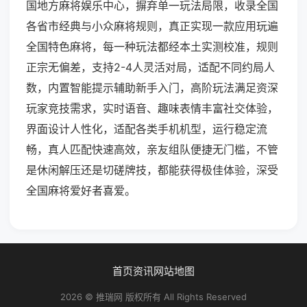
国地方麻将娱乐中心，摒弃单一玩法局限，收录全国
各省市经典与小众麻将规则，真正实现一款应用玩遍
全国特色麻将，每一种玩法都经本土实测校准，规则
正宗无偏差，支持2-4人灵活对局，适配不同约局人
数，内置智能提示辅助新手入门，高阶玩法满足资深
玩家竞技需求，实时语音、趣味表情丰富社交体验，
界面设计人性化，适配各类手机机型，运行稳定流
畅，真人匹配快速高效，亲友组队便捷无门槛，不管
是休闲解压还是切磋牌技，都能获得极佳体验，深受
全国麻将爱好者喜爱。
首页
资讯
网站地图
2026 © 推瑞网 版权所有 All Rights Reserved