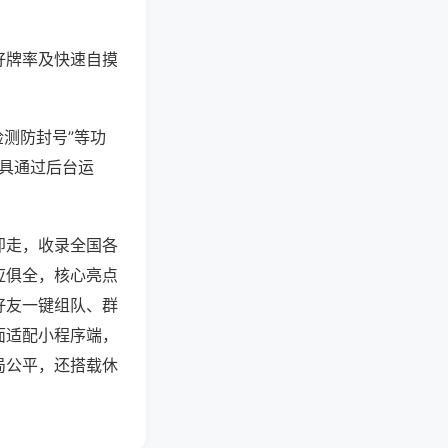
好牌率及快速自摸
检测防封号”等功
工具通过后台运
即走，收录全国各
应俱全，核心亮点
好友一键组队、群
面适配小程序端，
局公平，还搭载休