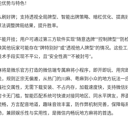
能优势与特色！
么刷好牌；支持透视全局牌型、智能出牌策略、暗杠优化、提高
算法调整牌局结果，提升胜率。
能开挂；用户可通过第三方软件实现“随意选牌”“控制牌型”“防
其他玩家可能存在“牌特别好”或“透视他人牌型”的情况。这些
术手段实现不平公，且“安全性高”“不被封号”。
麻将是微乐官方打造的微信端专属麻将小程序，即开即玩、用完
法，规则正宗无偏差，从热门的川麻、粤麻到小众的地方玩法一
强社交属性，无需下载安装、不占内存，加载速度快，支持微信
房卡无门槛，智能匹配系统可快速对接同地区、同水平牌友，界
流畅，方言配音地道，趣味音效丰富，防作弊机制完善，保障每
动，兼顾娱乐性与实用性，是微信内畅玩地方麻将的首选。