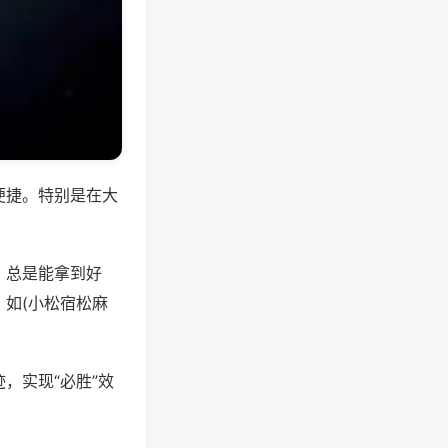
便捷。特别是在大
，总是能拿到好
如(小松宿松麻
，实现“必胜”效
。