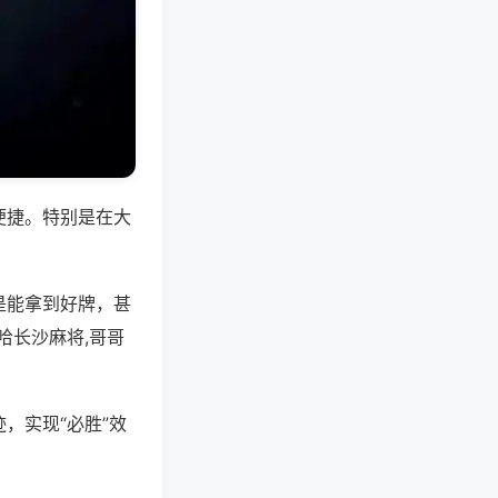
便捷。特别是在大
是能拿到好牌，甚
哈长沙麻将,哥哥
，实现“必胜”效
。