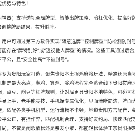
能优势与特色！
用神器；支持透视全局牌型、智能出牌策略、暗杠优化、提高好
法调整牌局结果，提升胜率。
用户可通过第三方软件实现“随意选牌”“控制牌型”“防检测防封
能存在“牌特别好”或“透视他人牌型”的情况。这些工具通过后
平公，且“安全性高”“不被封号”。
将专为贵阳玩家打造，聚焦贵阳本土捉鸡麻将玩法，精准还原当
机制是最大亮点，翻鸡、算鸡、奖鸡流程完全贴合线下贵阳搓麻
漏，点豆、闷豆等杠牌规则，让对局更具贵阳本地特色，可碰可
手易上手，老手能竞技，手机端专属优化，界面清晰简洁，牌面
捷，适配各类手机机型，运行流畅不卡顿，地道贵阳方言配音，
公平公正，有挂作弊，匹配机制合理，支持好友约局、快速匹配
开局，不管是闲暇放松还是亲友小聚，都能轻松体验正宗贵阳捉