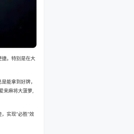
便捷。特别是在大
总是能拿到好牌，
爱来麻将大菠萝,
，实现“必胜”效
。