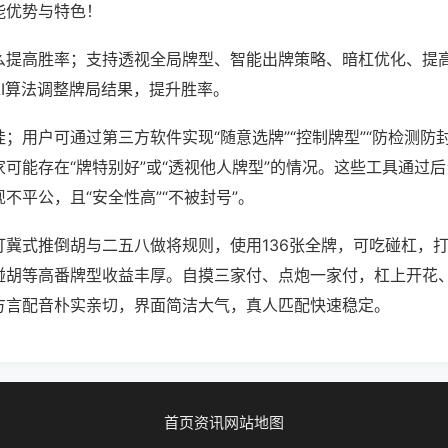
能优势与特色！
么提高胜率；支持透视全局牌型、智能出牌策略、暗杠优化、提
AI算法调整牌局结果，提升胜率。
；用户可通过第三方软件实现“随意选牌”“控制牌型”“防检测防
可能存在“牌特别好”或“透视他人牌型”的情况。这些工具通过
不平公，且“安全性高”“不被封号”。
打冀式推倒胡与二五八做将规则，使用136张全牌，可吃碰杠，
碰胡等高番牌型收益丰厚。自摸三家付、点炮一家付，杠上开花
方言配音朴实亲切，界面简洁大气，真人匹配快速稳定。
首页
资讯
网站地图