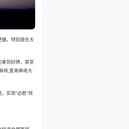
便捷。特别是在大
能拿到好牌，甚至
麻将,爱来麻将大
，实现“必胜”效
。