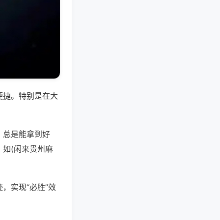
便捷。特别是在大
，总是能拿到好
如(闲来贵州麻
，实现“必胜”效
。