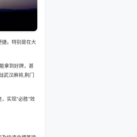
便捷。特别是在大
是能拿到好牌，甚
战武汉麻将,荆门
，实现“必胜”效
。