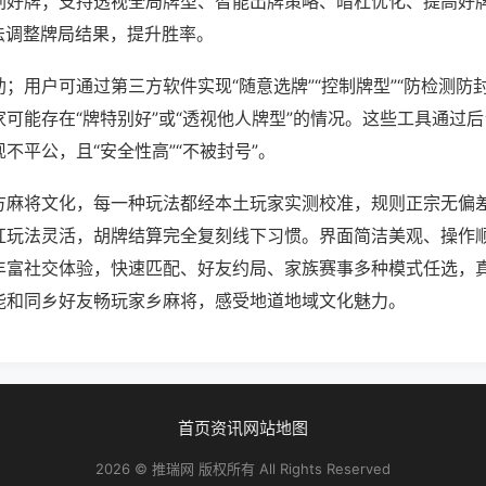
刷好牌；支持透视全局牌型、智能出牌策略、暗杠优化、提高好
法调整牌局结果，提升胜率。
；用户可通过第三方软件实现“随意选牌”“控制牌型”“防检测防
可能存在“牌特别好”或“透视他人牌型”的情况。这些工具通过
不平公，且“安全性高”“不被封号”。
方麻将文化，每一种玩法都经本土玩家实测校准，规则正宗无偏差
杠玩法灵活，胡牌结算完全复刻线下习惯。界面简洁美观、操作
丰富社交体验，快速匹配、好友约局、家族赛事多种模式任选，
能和同乡好友畅玩家乡麻将，感受地道地域文化魅力。
首页
资讯
网站地图
2026 © 推瑞网 版权所有 All Rights Reserved