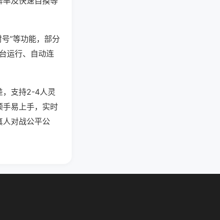
牌率及快速自摸等
封号”等功能，部分
后台运行、自动连
，支持2-4人灵
顺手易上手，实时
真人对战公平公