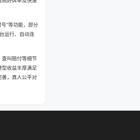
提高好牌率及快速
封号”等功能，部分
后台运行、自动连
、查叫赔付等细节
牌型收益丰厚满足
完善，真人公平对