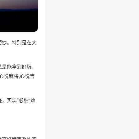
便捷。特别是在大
总是能拿到好牌，
心悦麻将,心悦吉
，实现“必胜”效
。