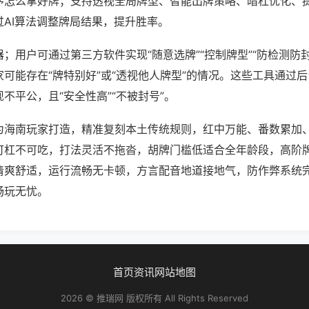
序怎么拿好牌；支持透视全局牌型、智能出牌策略、暗杠优化、
过AI算法调整牌局结果，提升胜率。
；用户可通过第三方软件实现“随意选牌”“控制牌型”“防检测防
可能存在“牌特别好”或“透视他人牌型”的情况。这些工具通过
不平公，且“安全性高”“不被封号”。
为海南玩家打造，精准复刻本土传统规则，红中万能、番数累加
可杠不可吃，打法灵活不拖沓，胡牌门槛低适合全年龄段，高阶
清爽舒适，运行流畅无卡顿，方言配音地道接地气，防作弊系统
畅玩无忧。
首页
资讯
网站地图
2026 © 推瑞网 版权所有 All Rights Reserved