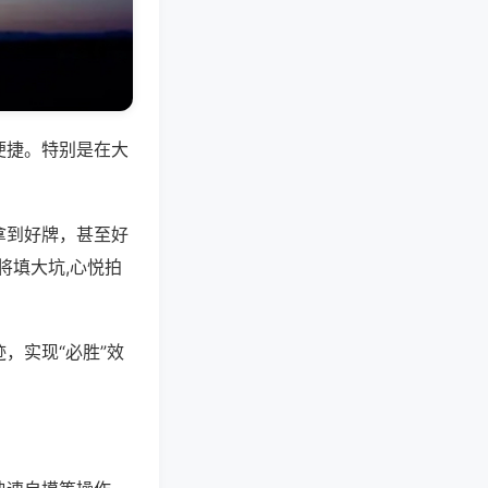
便捷。特别是在大
拿到好牌，甚至好
将填大坑,心悦拍
，实现“必胜”效
。