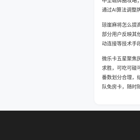
中至赣牌圈攻略
通过AI算法调整
琼崖麻将怎么提高
部分用户反映其他
动连接等技术手段
微乐卡五星聚焦
求胜，可吃可碰
番数划分合理，
队免房卡，随时