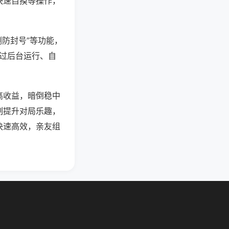
快速自摸等操作，
测防封号”等功能，
通过后台运行、自
高收益，暗倒稳中
制提升对局乐趣，
快速高效，亲友组