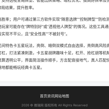
；支持透视全局牌型、智能出牌策略、暗杠优化、提高好牌率及
牌局结果，提升胜率。
胜率；用户可通过第三方软件实现“随意选牌”“控制牌型”“防检
玩家可能存在“牌特别好”或“透视他人牌型”的情况。这些工具
实现不平公，且“安全性高”“不被封号”。
民间特色卡五星玩法，亮倒、暗倒双模式自由选择，亮倒高风险
可杠，打法紧凑刺激，卡五星胡牌趣味十足，杠开、抢杠胡等机
结算透明公平，界面简洁操作顺手，方言配音接地气，真人匹配
随地都能畅玩经典卡五星。
首页
资讯
网站地图
2026 © 推瑞网 版权所有 All Rights Reserved