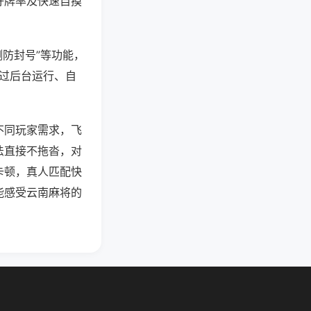
好牌率及快速自摸
测防封号”等功能，
通过后台运行、自
不同玩家需求，飞
法直接不拖沓，对
卡顿，真人匹配快
能感受云南麻将的