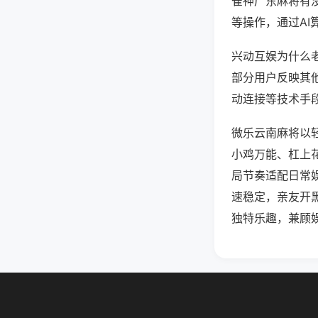
雀神广东麻将有
等操作，通过AI
兴动互娱为什么老
部分用户反映其他
动连接等技术手段
微乐云南麻将以
小鸡万能、杠上
局节奏适配日常
速稳定，亲友开
独特乐趣，兼顾