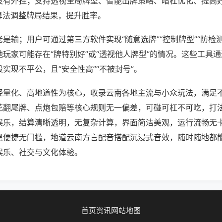
没有外挂；支持透视全局牌型、智能出牌策略、暗杠优化、提高
算法调整牌局结果，提升胜率。
是输；用户可通过第三方软件实现“随意选牌”“控制牌型”“防检
玩家可能存在“牌特别好”或“透视他人牌型”的情况。这些工具
实现不平公，且“安全性高”“不被封号”。
轻量化、高地道性为核心，收录云南各地主流与小众玩法，满足
花翻尾牌、点炮包赔等核心规则无一偏差，可碰可杠不可吃，打
娱乐，结算清晰透明，无复杂计算，界面简洁美观，运行流畅无
黑便捷无门槛，地道云南方言配音搭配沉浸式音效，随时随地都
娱乐、社交与文化体验。
首页
资讯
网站地图