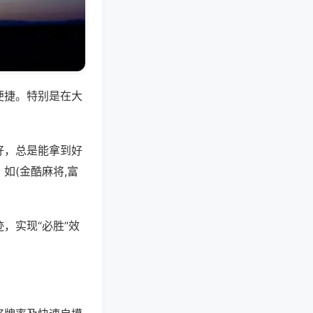
便捷。特别是在大
好，总是能拿到好
如(金酷麻将,富
，实现“必胜”效
。