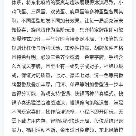
体系，将东北麻将的豪爽与趣味展现得淋漓尽致，小
鸡飞蛋、三风蛋、双黄蛋、旋风蛋等多种蛋型各司其
职，不同蛋型触发不同加分效果，让每一局都充满未
知惊喜，旋风蛋作为高阶玩法，集齐特定牌组即可触
发爆炸式加分，手气好时直接奠定胜局，下蛋算站立
规则让杠蛋与听牌联动，策略性拉满，胡牌条件严格
且特色鲜明，必须三色齐全或清一色带字牌，手牌含
幺九或风字牌，且至少有一组刻子或对子，杜绝垃圾
胡，保证对局质量，七对、豪华七对、清一色等高番
牌型番数叠加丰厚，门清、单吊等附加番型进一步丰
富得分可能，游戏支持慢锅、快锅两种节奏模式，快
锅节奏迅猛适合速战速决，慢锅偏向策略运营，满足
不同玩家喜好，操作简洁流畅，小程序即开即玩，无
需下载占用内存，智能匹配快速开局，段位系统记录
实力，福利活动不断，金币道具免费领，东北风情拉