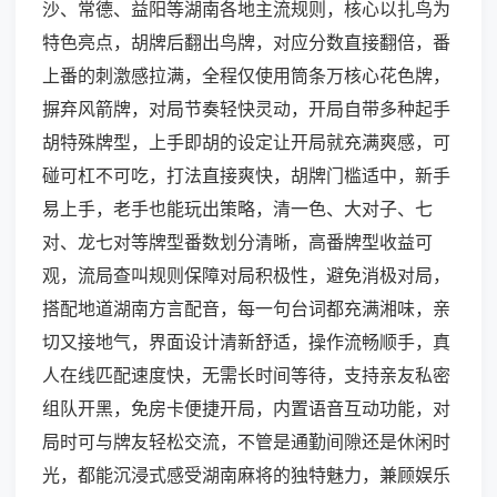
沙、常德、益阳等湖南各地主流规则，核心以扎鸟为
特色亮点，胡牌后翻出鸟牌，对应分数直接翻倍，番
上番的刺激感拉满，全程仅使用筒条万核心花色牌，
摒弃风箭牌，对局节奏轻快灵动，开局自带多种起手
胡特殊牌型，上手即胡的设定让开局就充满爽感，可
碰可杠不可吃，打法直接爽快，胡牌门槛适中，新手
易上手，老手也能玩出策略，清一色、大对子、七
对、龙七对等牌型番数划分清晰，高番牌型收益可
观，流局查叫规则保障对局积极性，避免消极对局，
搭配地道湖南方言配音，每一句台词都充满湘味，亲
切又接地气，界面设计清新舒适，操作流畅顺手，真
人在线匹配速度快，无需长时间等待，支持亲友私密
组队开黑，免房卡便捷开局，内置语音互动功能，对
局时可与牌友轻松交流，不管是通勤间隙还是休闲时
光，都能沉浸式感受湖南麻将的独特魅力，兼顾娱乐