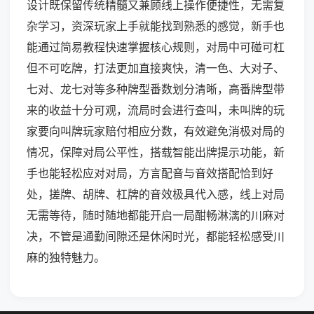
设计既保留传统精髓又兼顾线上操作便捷性，无需复
杂学习，资深玩家上手就能找到熟悉的感觉，新手也
能通过简易教程快速掌握核心规则，对局中可碰可杠
但不可吃牌，打法更加直接爽快，清一色、大对子、
七对、龙七对等多种牌型番数划分清晰，高番牌型带
来的收益十分可观，流局时会进行查叫，未叫牌的玩
家要向叫牌玩家赔付相应分数，有效避免消极对局的
情况，保障对局公平性，搭载智能出牌提示功能，新
手也能轻松应对对局，方言配音与音效搭配恰到好
处，搓牌、胡牌、杠牌的音效极具代入感，线上对局
无需等待，随时随地都能开启一局酣畅淋漓的川麻对
决，不管是通勤间隙还是休闲时光，都能轻松感受川
麻的独特魅力。