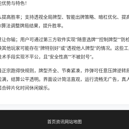
能优势与特色！
么提高胜率；支持透视全局牌型、智能出牌策略、暗杠优化、提
AI算法调整牌局结果，提升胜率。
让你输；用户可通过第三方软件实现“随意选牌”“控制牌型”“防
其他玩家可能存在“牌特别好”或“透视他人牌型”的情况。这些
术手段实现不平公，且“安全性高”“不被封号”。
最正宗跑得快规则，牌型齐全、节奏紧凑，炸弹可任意压牌逆转
拉满，结算公平透明。界面设计简洁直观，运行流畅无广告，真
适合碎片化时间休闲娱乐。
首页
资讯
网站地图