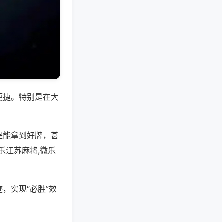
便捷。特别是在大
是能拿到好牌，甚
乐江苏麻将,微乐
，实现“必胜”效
。