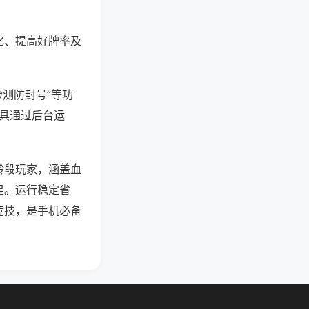
化、提高好牌率及
检测防封号”等功
工具通过后台运
龄段玩家，涵盖血
足。运行稳定省
竞技，是手机必备