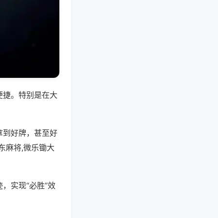
便捷。特别是在大
拿到好牌，甚至好
东麻将,微乐锄大
，实现“必胜”效
。