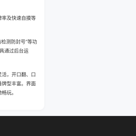
牌率及快速自摸等
防检测防封号”等功
工具通过后台运
灵活，开口翻、口
番牌型丰富。界面
地畅玩。