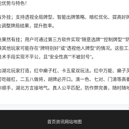
能优势与特色！
有外挂；支持透视全局牌型、智能出牌策略、暗杠优化、提高好
法调整牌局结果，提升胜率。
果然有挂；用户可通过第三方软件实现“随意选牌”“控制牌型”“
其他玩家可能存在“牌特别好”或“透视他人牌型”的情况。这些
术手段实现不平公，且“安全性高”“不被封号”。
为湖北玩家打造，红中癞子杠、卡五星双玩法。红中万能、癞子
可吃碰杠，二五八做将，胡牌必开口。清一色、七对、门清等高
作顺手，湖北方言接地气。真人公平匹配，防作弊完善，随时随
首页
资讯
网站地图