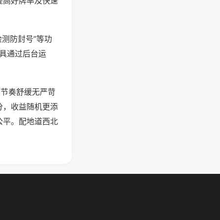
提高好牌率及快速
检测防封号”等功
工具通过后台运
，节奏舒缓无严苛
分，收益随机更添
公平。配地道西北