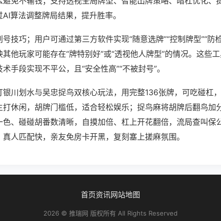
么避免不输钱；支持透视全局牌型、智能出牌策略、暗杠优化、
过AI算法调整牌局结果，提升胜率。
号技巧；用户可通过第三方软件实现“随意选牌”“控制牌型”“防
其他玩家可能存在“牌特别好”或“透视他人牌型”的情况。这些
术手段实现不平公，且“安全性高”“不被封号”。
打银川划水与吴忠捉鸟双核心玩法，用完整136张牌，可吃碰杠
主打休闲，胡牌门槛低，适合轻松娱乐；捉鸟麻将胡牌后翻鸟加
一色、碰碰胡番数清晰，自摸加倍、杠上开花翻倍，流局查叫保
、真人匹配快，亲友免房卡开黑，复刻塞上搓麻氛围。
首页
资讯
网站地图
2026 © 推瑞网 版权所有 All Rights Reserved