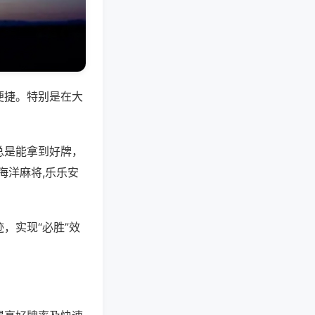
便捷。特别是在大
总是能拿到好牌，
海洋麻将,乐乐安
，实现“必胜”效
。