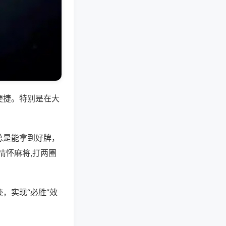
便捷。特别是在大
总是能拿到好牌，
情怀麻将,打两圈
，实现“必胜”效
。