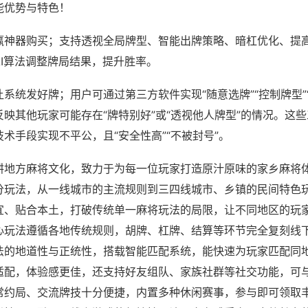
能优势与特色！
赢神器购买；支持透视全局牌型、智能出牌策略、暗杠优化、提
AI算法调整牌局结果，提升胜率。
系统发好牌；用户可通过第三方软件实现“随意选牌”“控制牌型”
映其他玩家可能存在“牌特别好”或“透视他人牌型”的情况。这
术手段实现不平公，且“安全性高”“不被封号”。
耕地方麻将文化，致力于为每一位玩家打造原汁原味的家乡麻将
分玩法，从一线城市的主流规则到三四线城市、乡镇的民间特色
宜、贴合本土，打破传统单一麻将玩法的局限，让不同地区的玩
心玩法遵循各地传统规则，胡牌、杠牌、结算等环节完全复刻线
法的地道性与正统性，搭载智能匹配系统，能快速为玩家匹配同
适配，体验感更佳，还支持好友组队、家族社群等社交功能，可
常约局、交流牌技十分便捷，内置多种休闲赛事，参与即可领取