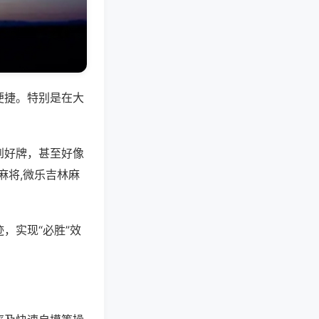
便捷。特别是在大
到好牌，甚至好像
麻将,微乐吉林麻
，实现“必胜”效
。