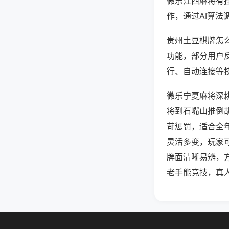
微乐江西麻将有
作，通过AI算法
贵州土豆棋牌怎么
功能，部分用户反
行、自动连接等技
微乐宁夏麻将深
将到石嘴山推倒
苛惩罚，适合全
灵活多变，玩家
牌面清晰易辨，
老手能竞技，真