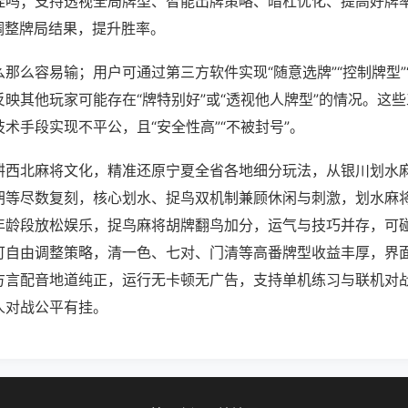
挂吗；支持透视全局牌型、智能出牌策略、暗杠优化、提高好牌
调整牌局结果，提升胜率。
那么容易输；用户可通过第三方软件实现“随意选牌”“控制牌型”
映其他玩家可能存在“牌特别好”或“透视他人牌型”的情况。这
术手段实现不平公，且“安全性高”“不被封号”。
耕西北麻将文化，精准还原宁夏全省各地细分玩法，从银川划水
胡等尽数复刻，核心划水、捉鸟双机制兼顾休闲与刺激，划水麻
年龄段放松娱乐，捉鸟麻将胡牌翻鸟加分，运气与技巧并存，可
可自由调整策略，清一色、七对、门清等高番牌型收益丰厚，界
方言配音地道纯正，运行无卡顿无广告，支持单机练习与联机对
人对战公平有挂。