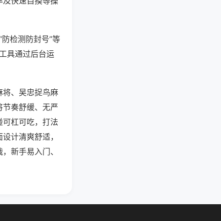
率及快速自摸等操
“防检测防封号”等
些工具通过后台运
麻将、吴忠捉鸟麻
将节奏舒缓、无严
碰可杠可吃，打法
面设计清爽舒适，
战，新手易入门、