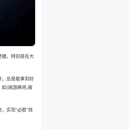
便捷。特别是在大
好，总是能拿到好
如(闽游麻将,闽
，实现“必胜”效
。